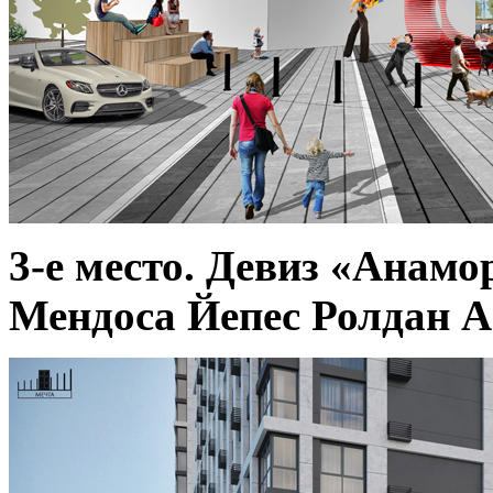
3-е место. Девиз «Анам
Мендоса Йепес Ролдан А