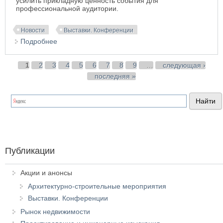
усилить прикладную ценность события для
профессиональной аудитории.
Новости
Выставки. Конференции
Подробнее
о Hometextile & Design 2026: Международная
выставка интерьерных тканей, домашнего
текстиля и материалов для декорирования
Страницы
1
2
3
4
5
6
7
8
9
…
следующая ›
последняя »
Публикации
Акции и анонсы
Архитектурно-строительные мероприятия
Выставки. Конференции
Рынок недвижимости