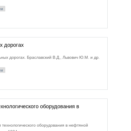
ям
 линий электропередачи
х дорогах
ых дорогах. Браславский В.Д., Львович Ю.М. и др.
ям
и на автомобильных дорогах
ехнологического оборудования в
и технологического оборудования в нефтяной