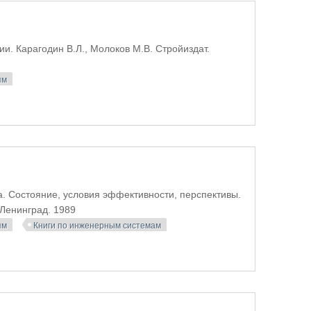
и. Карагодин В.Л., Молоков М.В. Стройиздат.
ям
одской территории
а. Состояние, условия эффективности, перспективы.
 Ленинград. 1989
ям
Книги по инженерным системам
 районах Севера