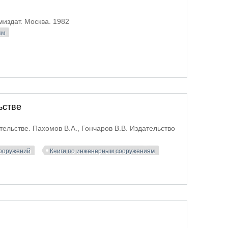
миздат. Москва. 1982
ям
ьстве
ельстве. Пахомов В.А., Гончаров В.В. Издательство
сооружений
Книги по инженерным сооружениям
хническом строительстве