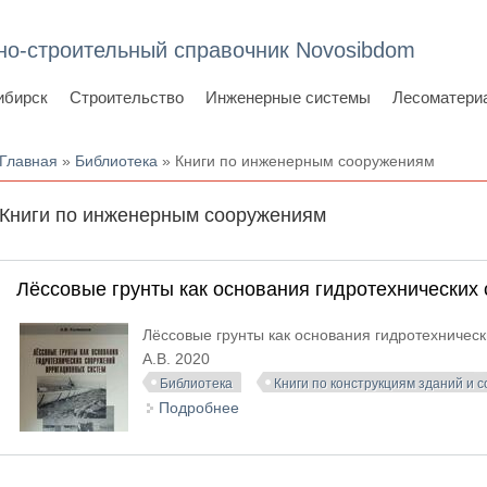
но-строительный справочник Novosibdom
ибирск
Строительство
Инженерные системы
Лесоматери
Вы здесь
Главная
»
Библиотека
» Книги по инженерным сооружениям
Книги по инженерным сооружениям
Лёссовые грунты как основания гидротехнических
Лёссовые грунты как основания гидротехничес
A.B. 2020
Библиотека
Книги по конструкциям зданий и 
Подробнее
о Лёссовые грунты как основания