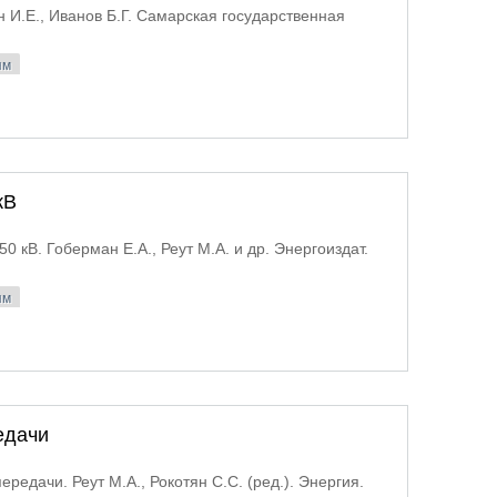
 И.Е., Иванов Б.Г. Самарская государственная
ям
ужений
кВ
0 кВ. Гоберман Е.А., Реут М.А. и др. Энергоиздат.
ям
дстанций 110-750 кВ
едачи
едачи. Реут М.А., Рокотян С.С. (ред.). Энергия.