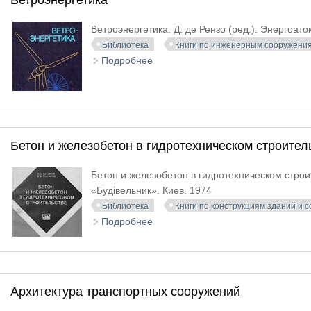
Ветроэнергетика
Ветроэнергетика. Д. де Рензо (ред.). Энергоато
Библиотека
Книги по инженерным сооружени
Подробнее
о Ветроэнергетика
Бетон и железобетон в гидротехническом строител
Бетон и железобетон в гидротехническом строит
«Будiвельник». Киев. 1974
Библиотека
Книги по конструкциям зданий и 
Подробнее
о Бетон и железобетон в гидроте
Архитектура транспортных сооружений