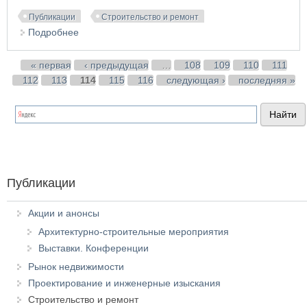
Публикации
Строительство и ремонт
Подробнее
о Ремонт ванных комнат, сделанный
специалистами, это сбережение ваших фондов и
нервов
Страницы
« первая
‹ предыдущая
…
108
109
110
111
112
113
114
115
116
следующая ›
последняя »
Публикации
Акции и анонсы
Архитектурно-строительные мероприятия
Выставки. Конференции
Рынок недвижимости
Проектирование и инженерные изыскания
Строительство и ремонт