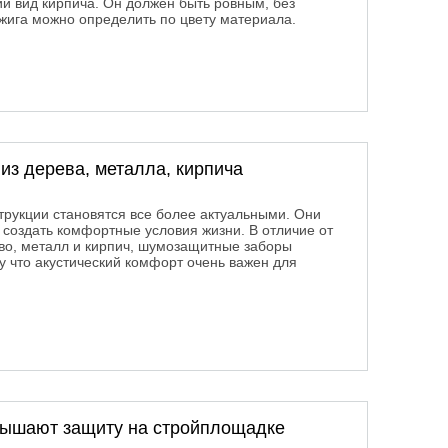
й вид кирпича. Он должен быть ровным, без
бжига можно определить по цвету материала.
з дерева, металла, кирпича
рукции становятся все более актуальными. Они
 создать комфортные условия жизни. В отличие от
ево, металл и кирпич, шумозащитные заборы
 что акустический комфорт очень важен для
из дерева, металла, кирпича
овышают защиту на стройплощадке