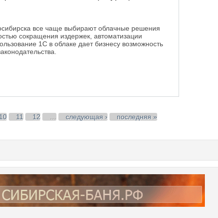
осибирска все чаще выбирают облачные решения
мостью сокращения издержек, автоматизации
ользование 1С в облаке дает бизнесу возможность
законодательства.
бирают 1С в облаке: конфигурации и преимущества
10
11
12
…
следующая ›
последняя »