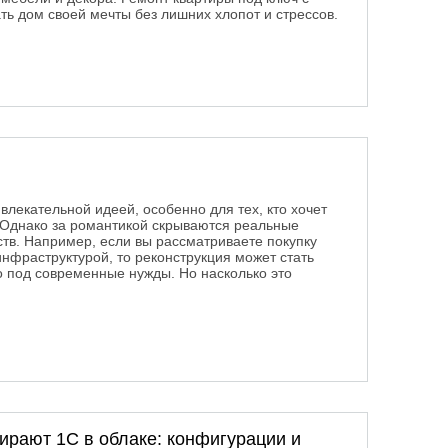
ть дом своей мечты без лишних хлопот и стрессов.
к превратить мечты о доме в реальность?
влекательной идеей, особенно для тех, кто хочет
. Однако за романтикой скрываются реальные
тв. Например, если вы рассматриваете покупку
инфраструктурой, то реконструкция может стать
 под современные нужды. Но насколько это
рают 1С в облаке: конфигурации и