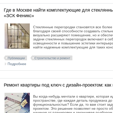
Где в Москве найти комплектующие для стеклянн
«ЗСК Феникс»
Стеклянные перегородки становятся все боле
благодаря своей способности создавать стиль
визуально расширяют помещение, но и обеспе
задачи стеклянных перегородок включают в се
освещенности и повышение эстетики интерьера.
найти надежные комплектующие для таких конс
Публикации
Строительство и ремонт
Подробнее
о Где в Москве найти комплектующие для стеклян
Ремонт квартиры под ключ с дизайн-проектом: как
Вы когда-нибудь мечтали о квартире, которая 
пространстве, где каждая деталь продумана до
функциональностью? Если да, то вам стоит зад
проектом. Это решение позволяет не просто об
начиная от планировки и заканчивая подбором 