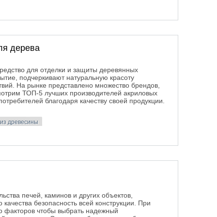
ие плиты создадут идеальную тишину в вашем доме!
ля дерева
средство для отделки и защиты деревянных
ытие, подчеркивают натуральную красоту
вий. На рынке представлено множество брендов,
смотрим ТОП-5 лучших производителей акриловых
потребителей благодаря качеству своей продукции.
 из древесины
для дерева
ьства печей, каминов и других объектов,
 качества безопасность всей конструкции. При
ко факторов чтобы выбрать надежный