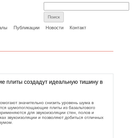
алы
Публикации
Новости
Контакт
е плиты создадут идеальную тишину в
могают значительно снизить уровень шума в
тся шумопоглощающие плиты из базальтового
применяются для звукоизоляции стен, полов и
мах звукоизоляции и позволяют добиться отличных
шумом.