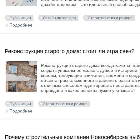
дизайн-проектом – это идеальный способ созда
Публикации
Дизайн интерьера
Строительство и ремонт
Подробнее
о Ремонт квартиры под ключ с дизайн-проектом: ка
Реконструкция старого дома: стоит ли игра свеч?
Реконструкция старого дома всегда кажется при
создать уникальное жилье с душой и историей
вызовы, требующие внимания, времени и средс
объекта, расположенного в районе с развитой 
отличным способом адаптировать пространство
оправдано и какие аспекты нужно учитывать?
Публикации
Строительство и ремонт
Подробнее
о Реконструкция старого дома: стоит ли игра свеч?
Почему строительные компании Новосибирска выби