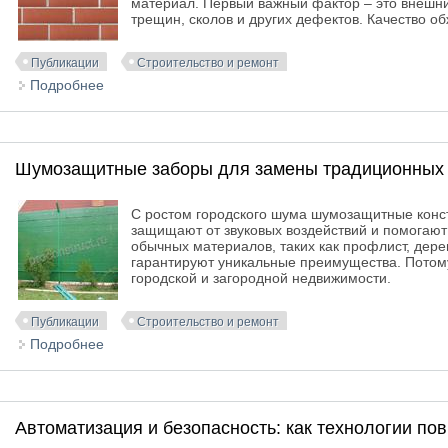
материал.
Первый важный фактор
–
это внешни
трещин, сколов и других дефектов. Качество о
Публикации
Строительство и ремонт
Подробнее
о Как проверить качество печного кирпича?
Шумозащитные заборы для замены традиционных и
С ростом городского шума шумозащитные конст
защищают от звуковых воздействий и помогают
обычных материалов, таких как профлист, дер
гарантируют уникальные преимущества. Потому
городской и загородной недвижимости.
Публикации
Строительство и ремонт
Подробнее
о Шумозащитные заборы для замены традиционных 
Автоматизация и безопасность: как технологии п