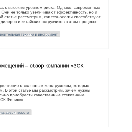
сь с высоким уровнем риска. Однако, современные
 Они не только увеличивают эффективность, но и
ой статье рассмотрим, как технологии способствуют
илеров и китайских погрузчиков в этом процессе.
роительная техника и инструмент
повышают защиту на стройплощадке
помещений – обзор компании «ЗСК
почтение стеклянным конструкциям, которые
м. В этой статье мы рассмотрим, зачем нужны
можно приобрести качественные стеклянные
ЗСК Феникс».
на, двери, ворота
 помещений – обзор компании «ЗСК Феникс»