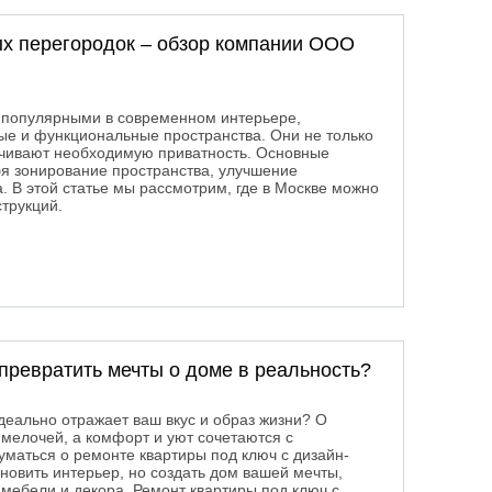
ых перегородок – обзор компании ООО
е популярными в современном интерьере,
ные и функциональные пространства. Они не только
чивают необходимую приватность. Основные
бя зонирование пространства, улучшение
 В этой статье мы рассмотрим, где в Москве можно
трукций.
ных перегородок – обзор компании ООО «ЗСК Феникс»
 превратить мечты о доме в реальность?
идеально отражает ваш вкус и образ жизни? О
 мелочей, а комфорт и уют сочетаются с
уматься о ремонте квартиры под ключ с дизайн-
новить интерьер, но создать дом вашей мечты,
мебели и декора. Ремонт квартиры под ключ с