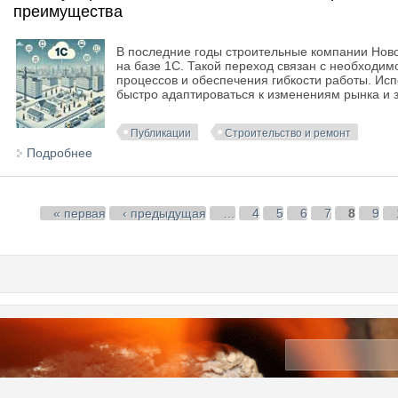
преимущества
В последние годы строительные компании Нов
на базе 1С. Такой переход связан с необходи
процессов и обеспечения гибкости работы. Исп
быстро адаптироваться к изменениям рынка и 
Публикации
Строительство и ремонт
Подробнее
о Почему строительные компании Новосибирска вы
Страницы
« первая
‹ предыдущая
…
4
5
6
7
8
9