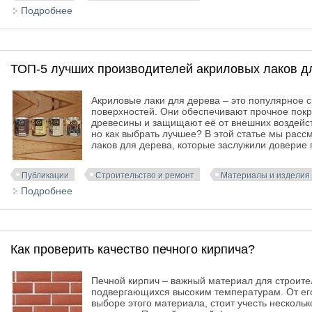
Подробнее
о Забудьте о шумных соседях! Эти шумопоглощающ
ТОП-5 лучших производителей акриловых лаков д
Акриловые лаки для дерева – это популярное 
поверхностей. Они обеспечивают прочное покр
древесины и защищают её от внешних воздейст
но как выбрать лучшее? В этой статье мы рас
лаков для дерева, которые заслужили доверие 
Публикации
Строительство и ремонт
Материалы и изделия
Подробнее
о ТОП-5 лучших производителей акриловых лаков 
Как проверить качество печного кирпича?
Печной кирпич – важный материал для строител
подвергающихся высоким температурам. От его
выборе этого материала, стоит учесть несколь