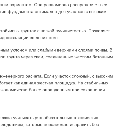
жным вариантом. Она равномерно распределяет вес
 тип фундамента оптимален для участков с высоким
тойчивых грунтах с низкой пучинистостью. Позволяет
идроизоляции внешних стен.
льным уклоном или слабыми верхними слоями почвы. В
лои грунта через сваи, соединенные жестким бетонным
инженерного расчета. Если участок сложный, с высоким
ботает как единая жесткая площадка. На стабильных
 экономически более оправданным при сохранении
олжна учитывать ряд обязательных технических
следствиям, которые невозможно исправить без