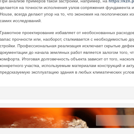
При анализе примеров такой застройки, например, на
https://kzn.
делается на точности исполнения узлов сопряжения фундамента и с
House, всегда делают упор на то, что экономия на геологических 
самих исследований.
Грамотное проектирование избавляет от необоснованных расходов
запас прочности или, наоборот, сталкивается с необходимостью 
стройки. Профессиональная реализация исключает скрытые дефек
документации до начала земляных работ является залогом того, ч
комфорта. Итоговая долговечность объекта зависит от того, наско
конкретного участка, используемым материалам конструкций и а
предсказуемую эксплуатацию здания в любых климатических услов