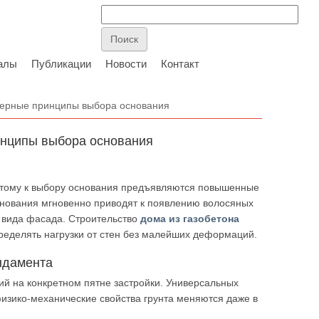
алы
Публикации
Новости
Контакт
нерные принципы выбора основания
инципы выбора основания
оэтому к выбору основания предъявляются повышенные
снования мгновенно приводят к появлению волосяных
о вида фасада. Строительство
дома из газобетона
ределять нагрузки от стен без малейших деформаций.
ундамента
ий на конкретном пятне застройки. Универсальных
физико-механические свойства грунта меняются даже в