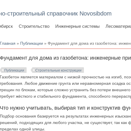
но-строительный справочник Novosibdom
ибирск
Строительство
Инженерные системы
Лесоматери
Вы здесь
Главная
»
Публикации
» Фундамент для дома из газобетона: инже
Фундамент для дома из газобетона: инженерные пр
Публикации
Строительные конструкции
Газобетон является материалом с низкой прочностью на изгиб, п
требования. Любое движение грунта или неравномерная осадка о
трещин по блокам, которые сложно устранить без потери внешнег
требует жёсткого и стабильного фундамента, способного перерасп
Что нужно учитывать, выбирая тип и конструктив ф
Подбор основания базируется на результатах инженерных изыскан
решений, подходящих для любого участка, не существует, так как 
пределах одной улицы.