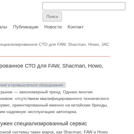
алы
Публикации
Новости
Контакт
специализированное СТО для FAW, Shacman, Howo, JAC
ированное СТО для FAW, Shacman, Howo,
ние и промышленное оборудование
м рынке — закономерный тренд. Однако многие
ызовом: отсутствием квалифицированного технического
ервис, ориентированный именно на китайские бренды,
щим надежную эксплуатацию автопарка.
 нужен специализированный сервис
озной системы таких марок, как Shacman, FAW и Howo