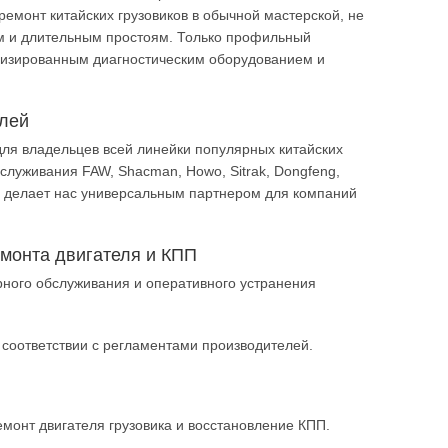
емонт китайских грузовиков в обычной мастерской, не
ам и длительным простоям. Только профильный
лизированным диагностическим оборудованием и
елей
для владельцев всей линейки популярных китайских
луживания FAW, Shacman, Howo, Sitrak, Dongfeng,
Это делает нас универсальным партнером для компаний
емонта двигателя и КПП
рного обслуживания и оперативного устранения
 соответствии с регламентами производителей.
монт двигателя грузовика и восстановление КПП.