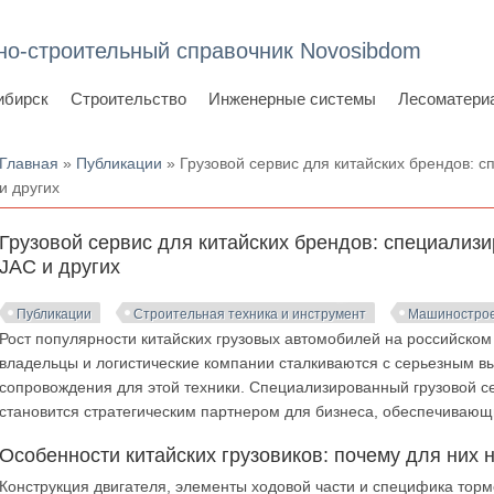
но-строительный справочник Novosibdom
ибирск
Строительство
Инженерные системы
Лесоматери
Вы здесь
Главная
»
Публикации
» Грузовой сервис для китайских брендов: 
и других
Грузовой сервис для китайских брендов: специализ
JAC и других
Публикации
Строительная техника и инструмент
Машинострое
Рост популярности китайских грузовых автомобилей на российско
владельцы и логистические компании сталкиваются с серьезным в
сопровождения для этой техники. Специализированный грузовой с
становится стратегическим партнером для бизнеса, обеспечиваю
Особенности китайских грузовиков: почему для них
Конструкция двигателя, элементы ходовой части и специфика торм