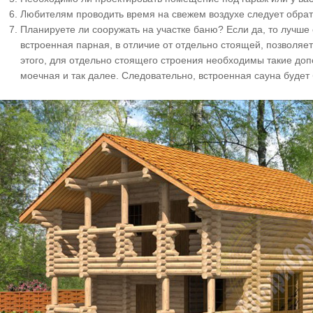
Любителям проводить время на свежем воздухе следует обрат
Планируете ли сооружать на участке баню? Если да, то лучше
встроенная парная, в отличие от отдельно стоящей, позволяе
этого, для отдельно стоящего строения необходимы такие до
моечная и так далее. Следовательно, встроенная сауна буде