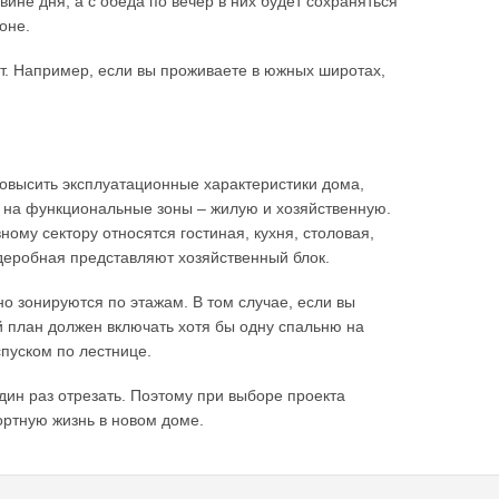
ине дня, а с обеда по вечер в них будет сохраняться
оне.
т. Например, если вы проживаете в южных широтах,
повысить эксплуатационные характеристики дома,
е на функциональные зоны – жилую и хозяйственную.
ому сектору относятся гостиная, кухня, столовая,
ардеробная представляют хозяйственный блок.
о зонируются по этажам. В том случае, если вы
 план должен включать хотя бы одну спальню на
пуском по лестнице.
один раз отрезать. Поэтому при выборе проекта
ортную жизнь в новом доме.