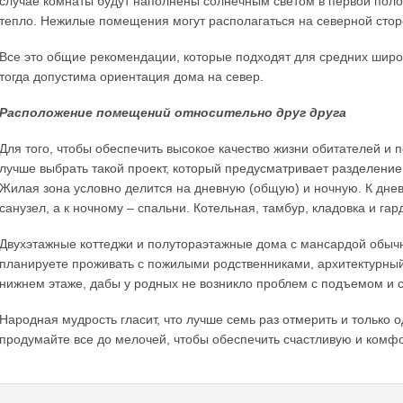
случае комнаты будут наполнены солнечным светом в первой полов
тепло. Нежилые помещения могут располагаться на северной стор
Все это общие рекомендации, которые подходят для средних широ
тогда допустима ориентация дома на север.
Расположение помещений относительно друг друга
Для того, чтобы обеспечить высокое качество жизни обитателей и 
лучше выбрать такой проект, который предусматривает разделени
Жилая зона условно делится на дневную (общую) и ночную. К дневн
санузел, а к ночному – спальни. Котельная, тамбур, кладовка и г
Двухэтажные коттеджи и полутораэтажные дома с мансардой обычн
планируете проживать с пожилыми родственниками, архитектурный
нижнем этаже, дабы у родных не возникло проблем с подъемом и с
Народная мудрость гласит, что лучше семь раз отмерить и только 
продумайте все до мелочей, чтобы обеспечить счастливую и комф