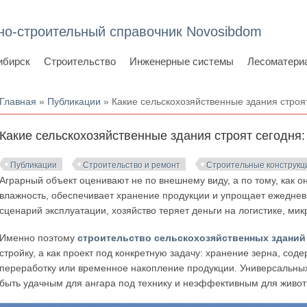
но-строительный справочник Novosibdom
ибирск
Строительство
Инженерные системы
Лесоматери
Вы здесь
Главная
»
Публикации
» Какие сельскохозяйственные здания строят
Какие сельскохозяйственные здания строят сегодня:
Публикации
Строительство и ремонт
Строительные конструкц
Аграрный объект оценивают не по внешнему виду, а по тому, как о
влажность, обеспечивает хранение продукции и упрощает ежедне
сценарий эксплуатации, хозяйство теряет деньги на логистике, мик
Именно поэтому
строительство сельскохозяйственных зданий
стройку, а как проект под конкретную задачу: хранение зерна, сод
переработку или временное накопление продукции. Универсальных 
быть удачным для ангара под технику и неэффективным для живот