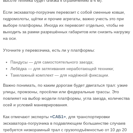
высоте техника будет близка к ограничению в 4 м).
Если экскаватор-погрузчик перевозит с собой сменные ковши,
гидромолоты, щётки и прочие агрегаты, важно учесть это при
выборе платформы. Иногда их перевозят отдельно, чтобы не
выходить за рамки разрешённых габаритов или снизить нагрузку
на оси.
Уточните у перевозчика, есть ли у платформы:
Пандусы — для самостоятельного заезда;
Лебёдка — для затягивания неработающей техники;
Такелажный комплект — для надёжной фиксации.
Важно понимать, по каким дорогам будет двигаться трал: узкие
улицы, промзоны, просёлки или федеральные трассы. Это
повлияет на выбор модели платформы, угла заезда, количества
осей и условий маневрирования.
Как отмечают эксперты
«САБ1»
, для транспортировки
экскаватора-погрузчика в подавляющем большинстве случаев
требуется низкорамный трал с грузоподъёмностью от 10 до 20