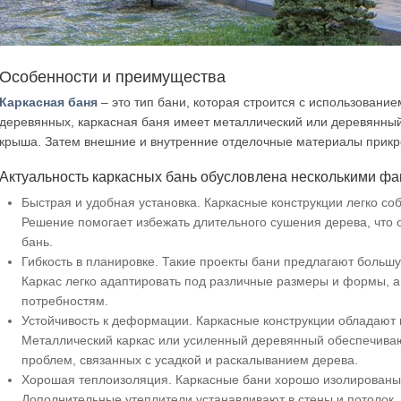
Особенности и преимущества
Каркасная баня
– это тип бани, которая строится с использовани
деревянных, каркасная баня имеет металлический или деревянный 
крыша. Затем внешние и внутренние отделочные материалы прикре
Актуальность каркасных бань обусловлена несколькими фа
Быстрая и удобная установка. Каркасные конструкции легко соб
Решение помогает избежать длительного сушения дерева, что 
бань.
Гибкость в планировке. Такие проекты бани предлагают больш
Каркас легко адаптировать под различные размеры и формы, а 
потребностям.
Устойчивость к деформации. Каркасные конструкции обладают
Металлический каркас или усиленный деревянный обеспечивают
проблем, связанных с усадкой и раскалыванием дерева.
Хорошая теплоизоляция. Каркасные бани хорошо изолированы
Дополнительные утеплители устанавливают в стены и потолок, 