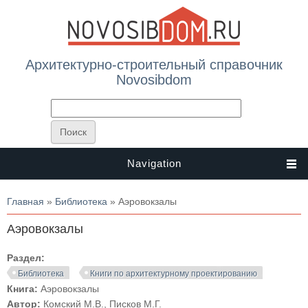
Архитектурно-строительный справочник
Novosibdom
Navigation
Вы здесь
Главная
»
Библиотека
» Аэровокзалы
Аэровокзалы
Раздел:
Библиотека
Книги по архитектурному проектированию
Книга:
Аэровокзалы
Автор:
Комский М.В., Писков М.Г.