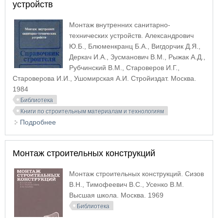
устройств
Монтаж внутренних санитарно-
технических устройств. Александрович
Ю.Б., Блюменкранц Б.А., Вигдорчик Д.Я.,
Деркач И.А., Зусманович В.М., Рыжак А.Д.,
Рубчинский В.М., Староверов И.Г.,
Староверова И.И., Ушомирская А.И. Стройиздат. Москва.
1984
Библиотека
Книги по строительным материалам и технологиям
Подробнее
о Монтаж внутренних санитарно-технических
устройств
Монтаж строительных конструкций
Монтаж строительных конструкций. Сизов
В.Н., Тимофеевич В.С., Усенко В.М.
Высшая школа. Москва. 1969
Библиотека