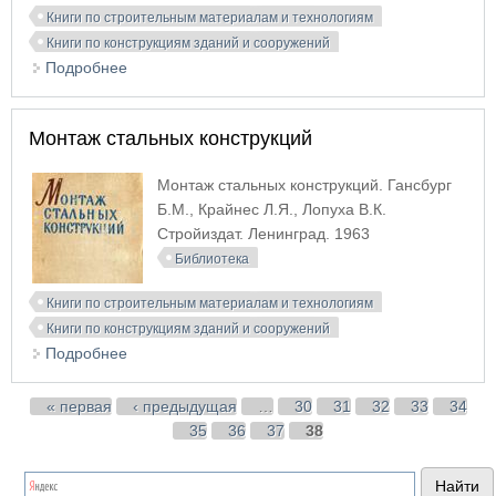
Книги по строительным материалам и технологиям
Книги по конструкциям зданий и сооружений
Подробнее
о Монтаж строительных конструкций
Монтаж стальных конструкций
Монтаж стальных конструкций. Гансбург
Б.М., Крайнес Л.Я., Лопуха В.К.
Стройиздат. Ленинград. 1963
Библиотека
Книги по строительным материалам и технологиям
Книги по конструкциям зданий и сооружений
Подробнее
о Монтаж стальных конструкций
Страницы
« первая
‹ предыдущая
…
30
31
32
33
34
35
36
37
38