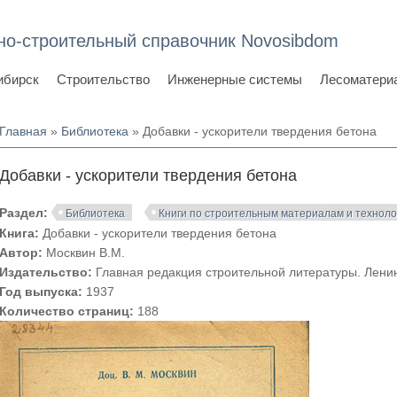
но-строительный справочник Novosibdom
ибирск
Строительство
Инженерные системы
Лесоматери
Вы здесь
Главная
»
Библиотека
» Добавки - ускорители твердения бетона
Добавки - ускорители твердения бетона
Раздел:
Библиотека
Книги по строительным материалам и технол
Книга:
Добавки - ускорители твердения бетона
Автор:
Москвин В.М.
Издательство:
Главная редакция строительной литературы. Лени
Год выпуска:
1937
Количество страниц:
188