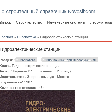
но-строительный справочник Novosibdom
ибирск
Строительство
Инженерные системы
Лесоматери
Вы здесь
Главная
»
Библиотека
» Гидроэлектрические станции
Гидроэлектрические станции
Раздел:
Библиотека
Книги по инженерным сооружениям
Книга:
Гидроэлектрические станции
Автор:
Карелин В.Я., Кривченко Г.И. (ред.)
Издательство:
Энергоатомиздат. Москва
Год выпуска:
1987
Количество страниц:
464