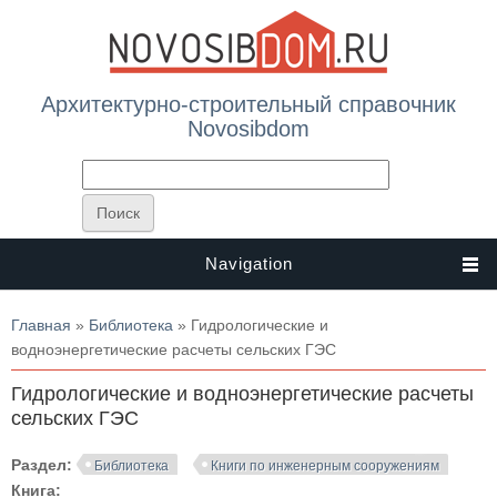
Архитектурно-строительный справочник
Novosibdom
Navigation
Вы здесь
Главная
»
Библиотека
» Гидрологические и
водноэнергетические расчеты сельских ГЭС
Гидрологические и водноэнергетические расчеты
сельских ГЭС
Раздел:
Библиотека
Книги по инженерным сооружениям
Книга: