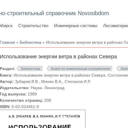
но-строительный справочник Novosibdom
ибирск
Строительство
Инженерные системы
Лесоматери
Вы здесь
Главная
»
Библиотека
» Использование энергии ветра в районах С
Использование энергии ветра в районах Севера
Раздел:
Библиотека
Книги по инженерным сооружениям
Кни
Книга:
Использование энергии ветра в районах Севера. Состояние
Автор:
Зубарев В.В., Минин В.А., Степанов И.Р.
Издательство:
Наука. Ленинград
Год выпуска:
1989
Количество страниц:
208
ISBN:
5-02-024461-9