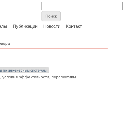
алы
Публикации
Новости
Контакт
евера
ги по инженерным системам
, условия эффективности, перспективы