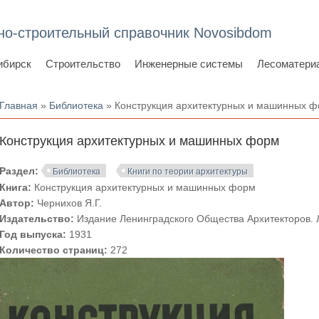
но-строительный справочник Novosibdom
ибирск
Строительство
Инженерные системы
Лесоматери
Вы здесь
Главная
»
Библиотека
» Конструкция архитектурных и машинных 
Конструкция архитектурных и машинных форм
Раздел:
Библиотека
Книги по теории архитектуры
Книга:
Конструкция архитектурных и машинных форм
Автор:
Чернихов Я.Г.
Издательство:
Издание Ленинградского Общества Архитекторов. 
Год выпуска:
1931
Количество страниц:
272