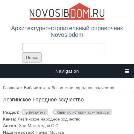
Архитектурно-строительный справочник
Novosibdom
Navigation
Вы здесь
Главная
»
Библиотека
» Лезгинское народное зодчество
Лезгинское народное зодчество
Раздел:
Библиотека
Книги по истории архитектуры
Книга:
Лезгинское народное зодчество
Автор:
Хан-Магомедов С.О.
Издательство:
Наука. Москва