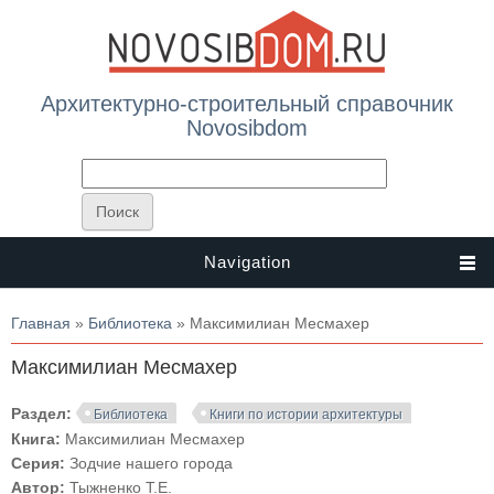
Архитектурно-строительный справочник
Novosibdom
Navigation
Вы здесь
Главная
»
Библиотека
» Максимилиан Месмахер
Максимилиан Месмахер
Раздел:
Библиотека
Книги по истории архитектуры
Книга:
Максимилиан Месмахер
Серия:
Зодчие нашего города
Автор:
Тыжненко Т.Е.