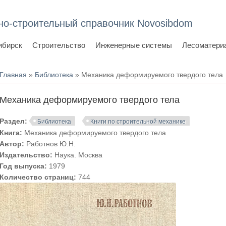
но-строительный справочник Novosibdom
ибирск
Строительство
Инженерные системы
Лесоматери
Вы здесь
Главная
»
Библиотека
» Механика деформируемого твердого тела
Механика деформируемого твердого тела
Раздел:
Библиотека
Книги по строительной механике
Книга:
Механика деформируемого твердого тела
Автор:
Работнов Ю.Н.
Издательство:
Наука. Москва
Год выпуска:
1979
Количество страниц:
744