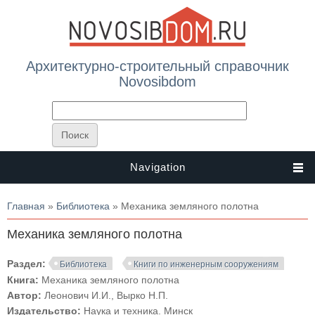
Архитектурно-строительный справочник
Novosibdom
Navigation
Вы здесь
Главная
»
Библиотека
» Механика земляного полотна
Механика земляного полотна
Раздел:
Библиотека
Книги по инженерным сооружениям
Книга:
Механика земляного полотна
Автор:
Леонович И.И., Вырко Н.П.
Издательство:
Наука и техника. Минск