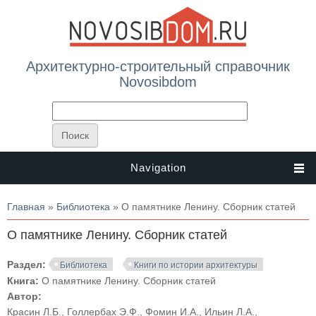
Архитектурно-строительный справочник
Novosibdom
Navigation
Вы здесь
Главная
»
Библиотека
» О памятнике Ленину. Сборник статей
О памятнике Ленину. Сборник статей
Раздел:
Библиотека
Книги по истории архитектуры
Книга:
О памятнике Ленину. Сборник статей
Автор:
Красин Л.Б., Голлербах Э.Ф., Фомин И.А., Ильин Л.А.,