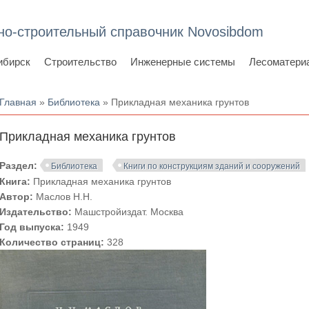
но-строительный справочник Novosibdom
ибирск
Строительство
Инженерные системы
Лесоматери
Вы здесь
Главная
»
Библиотека
» Прикладная механика грунтов
Прикладная механика грунтов
Раздел:
Библиотека
Книги по конструкциям зданий и сооружений
Книга:
Прикладная механика грунтов
Автор:
Маслов Н.Н.
Издательство:
Машстройиздат. Москва
Год выпуска:
1949
Количество страниц:
328