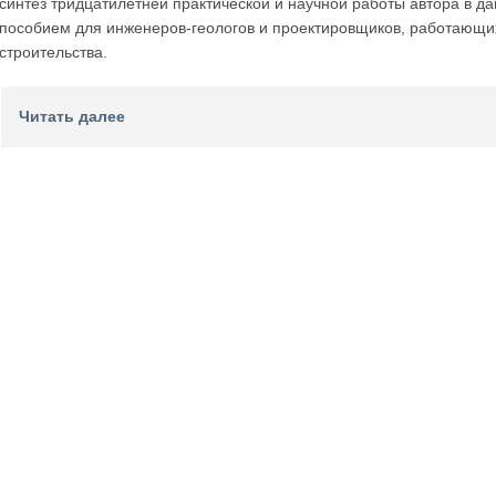
синтез тридцатилетней практической и научной работы автора в д
пособием для инженеров-геологов и проектировщиков, работающи
строительства.
Читать далее