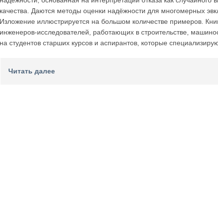
надёжности, основанная на интерпретации отказа как случайного 
качества. Даются методы оценки надёжности для многомерных эвк
Изложение иллюстрируется на большом количестве примеров. Кни
инженеров-исследователей, работающих в строительстве, машиност
на студентов старших курсов и аспирантов, которые специализиру
Читать далее