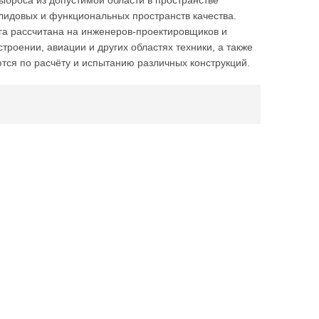
выброса из допустимой области в пространстве
лидовых и функциональных пространств качества.
га рассчитана на инженеров-проектировщиков и
роении, авиации и других областях техники, а также
ются по расчёту и испытанию различных конструкций.