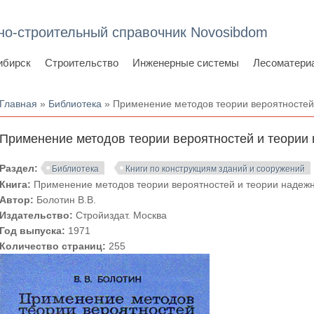
но-строительный справочник Novosibdom
ибирск
Строительство
Инженерные системы
Лесоматери
Вы здесь
Главная
»
Библиотека
» Применение методов теории вероятностей 
Применение методов теории вероятностей и теории 
Раздел:
Библиотека
Книги по конструкциям зданий и сооружений
Книга:
Применение методов теории вероятностей и теории надежн
Автор:
Болотин В.В.
Издательство:
Стройиздат. Москва
Год выпуска:
1971
Количество страниц:
255