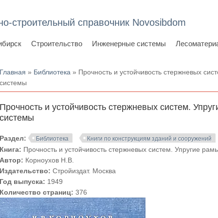
но-строительный справочник Novosibdom
ибирск
Строительство
Инженерные системы
Лесоматери
Вы здесь
Главная
»
Библиотека
» Прочность и устойчивость стержневых сис
системы
Прочность и устойчивость стержневых систем. Упру
системы
Раздел:
Библиотека
Книги по конструкциям зданий и сооружений
Книга:
Прочность и устойчивость стержневых систем. Упругие ра
Автор:
Корноухов Н.В.
Издательство:
Стройиздат. Москва
Год выпуска:
1949
Количество страниц:
376