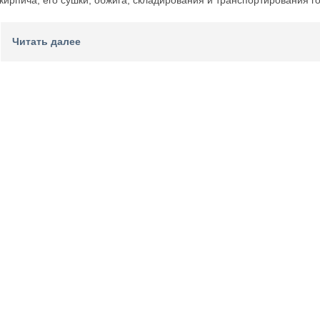
кирпича, его сушки, обжига, складирования и транспортирования г
Читать далее