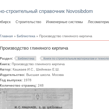
но-строительный справочник Novosibdom
ибирск
Строительство
Инженерные системы
Лесоматери
Вы здесь
Главная
»
Библиотека
» Производство глиняного кирпича
Производство глиняного кирпича
Раздел:
Библиотека
Книги по строительным материалам и технол
Книга:
Производство глиняного кирпича
Автор:
Кашкаев И.С., Шейнман Е.Ш.
Издательство:
Высшая школа. Москва
Год выпуска:
1978
Количество страниц:
248