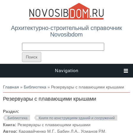
Архитектурно-строительный справочник
Novosibdom
Navigation
Вы здесь
Главная
»
Библиотека
» Резервуары с плавающими крышами
Резервуары с плавающими крышами
Раздел:
Библиотека
Книги по конструкциям зданий и сооружений
Книга:
Резервуары с плавающими крышами
Автор:
Каравайченко М.Г., Бабин Л.А., Усманов Р.М.