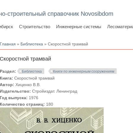
но-строительный справочник Novosibdom
ибирск
Строительство
Инженерные системы
Лесоматери
Вы здесь
Главная
»
Библиотека
» Скоростной трамвай
Скоростной трамвай
Раздел:
Библиотека
Книги по инженерным сооружениям
Книга:
Скоростной трамвай
Автор:
Хиценко В.В.
Издательство:
Стройиздат. Ленинград
Год выпуска:
1976
Количество страниц:
180