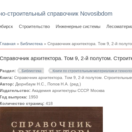
но-строительный справочник Novosibdom
ибирск
Строительство
Инженерные системы
Лесоматери
Вы здесь
Главная
»
Библиотека
» Справочник архитектора. Том 9, 2-й полу
Справочник архитектора. Том 9, 2-й полутом. Стро
Раздел:
Библиотека
Книги по строительным материалам и технол
Книга:
Справочник архитектора. Том 9, 2-й полутом. Строительны
Автор:
Дюрнбаум Н.С., Попов Н.А. (ред.)
Издательство:
Академия архитектуры СССР. Москва
Год выпуска:
1950
Количество страниц:
418