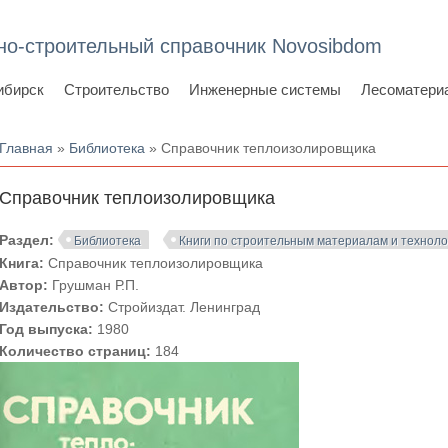
но-строительный справочник Novosibdom
ибирск
Строительство
Инженерные системы
Лесоматери
Вы здесь
Главная
»
Библиотека
» Справочник теплоизолировщика
Справочник теплоизолировщика
Раздел:
Библиотека
Книги по строительным материалам и технол
Книга:
Справочник теплоизолировщика
Автор:
Грушман Р.П.
Издательство:
Стройиздат. Ленинград
Год выпуска:
1980
Количество страниц:
184