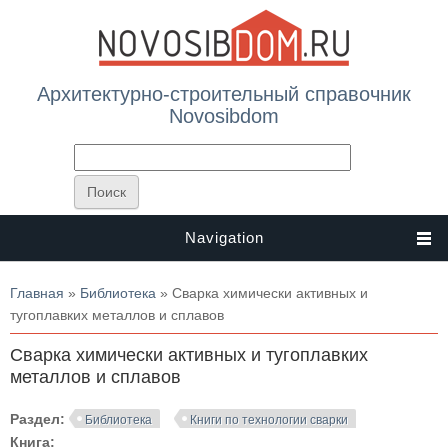
Архитектурно-строительный справочник
Novosibdom
Navigation
Вы здесь
Главная
»
Библиотека
» Сварка химически активных и
тугоплавких металлов и сплавов
Сварка химически активных и тугоплавких
металлов и сплавов
Раздел:
Библиотека
Книги по технологии сварки
Книга: