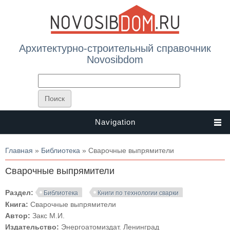
Архитектурно-строительный справочник
Novosibdom
Navigation
Вы здесь
Главная
»
Библиотека
» Сварочные выпрямители
Сварочные выпрямители
Раздел:
Библиотека
Книги по технологии сварки
Книга:
Сварочные выпрямители
Автор:
Закс М.И.
Издательство:
Энергоатомиздат. Ленинград