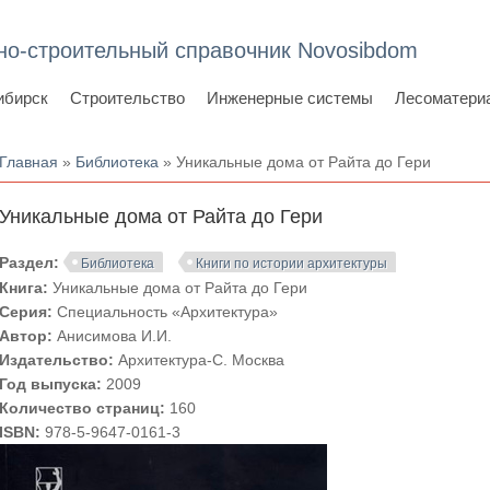
но-строительный справочник Novosibdom
ибирск
Строительство
Инженерные системы
Лесоматери
Вы здесь
Главная
»
Библиотека
» Уникальные дома от Райта до Гери
Уникальные дома от Райта до Гери
Раздел:
Библиотека
Книги по истории архитектуры
Книга:
Уникальные дома от Райта до Гери
Серия:
Специальность «Архитектура»
Автор:
Анисимова И.И.
Издательство:
Архитектура-С. Москва
Год выпуска:
2009
Количество страниц:
160
ISBN:
978-5-9647-0161-3