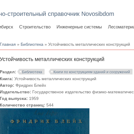
но-строительный справочник Novosibdom
ибирск
Строительство
Инженерные системы
Лесоматери
Вы здесь
Главная
»
Библиотека
» Устойчивость металлических конструкций
Устойчивость металлических конструкций
Раздел:
Библиотека
Книги по конструкциям зданий и сооружений
Книга:
Устойчивость металлических конструкций
Автор:
Фридрих Блейх
Издательство:
Государственое издательство физико-математичес
Год выпуска:
1959
Количество страниц:
544