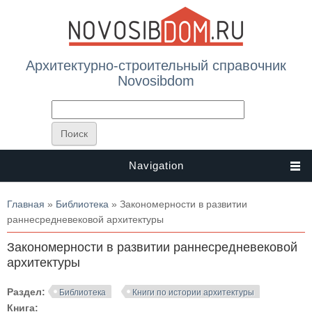
Архитектурно-строительный справочник
Novosibdom
Navigation
Вы здесь
Главная
»
Библиотека
» Закономерности в развитии
раннесредневековой архитектуры
Закономерности в развитии раннесредневековой
архитектуры
Раздел:
Библиотека
Книги по истории архитектуры
Книга: