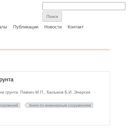
алы
Публикации
Новости
Контакт
рунта
грунта. Павчич М.П., Балыков Б.И. Энергия.
сооружений
Книги по инженерным сооружениям
ента фильтрации грунта