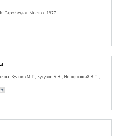
Ф. Стройиздат. Москва. 1977
ны
ны. Кулеев М.Т., Кутузов Б.Н., Непорожний В.П.,
ям
 Асуанской плотины