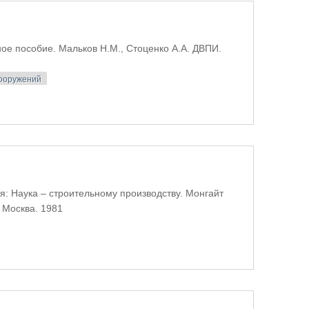
ое пособие. Мальков Н.М., Стоценко А.А. ДВПИ.
сооружений
оружений
я: Наука – строительному производству. Монгайт
. Москва. 1981
очных вод