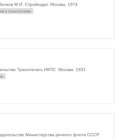
олков М.И. Стройиздат. Москва. 1974
ам и технологиям
х материалов
ельство Транспечать НКПС. Москва. 1931
ям
Издательство Министерства речного флота СССР.