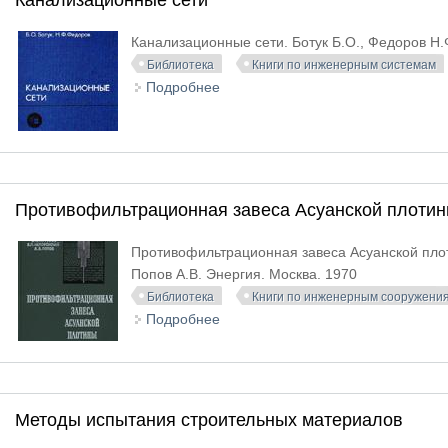
Канализационные сети
Канализационные сети. Ботук Б.О., Федоров Н.
Библиотека
Книги по инженерным системам
Подробнее
о Канализационные сети
Противофильтрационная завеса Асуанской плоти
Противофильтрационная завеса Асуанской плоти
Попов А.В. Энергия. Москва. 1970
Библиотека
Книги по инженерным сооружени
Подробнее
о Противофильтрационная завеса
Методы испытания строительных материалов