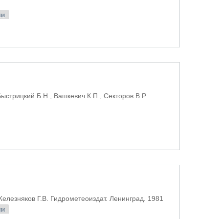
ям
ыстрицкий Б.Н., Вашкевич К.П., Секторов В.Р.
Железняков Г.В. Гидрометеоиздат. Ленинград. 1981
ям