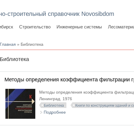
но-строительный справочник Novosibdom
ибирск
Строительство
Инженерные системы
Лесоматери
Вы здесь
Главная
» Библиотека
Библиотека
Методы определения коэффициента фильтрации г
Методы определения коэффициента фильтрации 
Ленинград. 1976
Библиотека
Книги по конструкциям зданий и 
Подробнее
о Методы определения коэффици