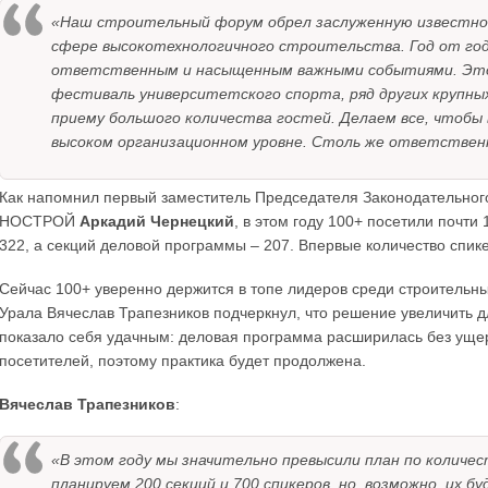
«Наш строительный форум обрел заслуженную известнос
сфере высокотехнологичного строительства. Год от год
ответственным и насыщенным важными событиями. Это 
фестиваль университетского спорта, ряд других крупны
приему большого количества гостей. Делаем все, чтобы
высоком организационном уровне. Столь же ответствен
Как напомнил первый заместитель Председателя Законодательног
НОСТРОЙ
Аркадий Чернецкий
, в этом году 100+ посетили почти
322, а секций деловой программы – 207. Впервые количество спик
Сейчас 100+ уверенно держится в топе лидеров среди строительн
Урала Вячеслав Трапезников подчеркнул, что решение увеличить д
показало себя удачным: деловая программа расширилась без уще
посетителей, поэтому практика будет продолжена.
Вячеслав Трапезников
:
«В этом году мы значительно превысили план по количес
планируем 200 секций и 700 спикеров, но, возможно, их 