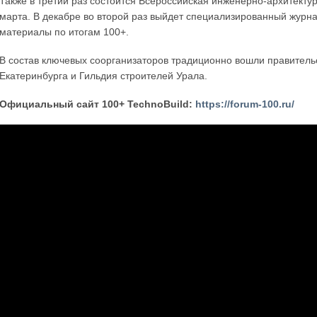
Также в третий раз состоится Всероссийская инженерно-архитект
марта. В декабре во второй раз выйдет специализированный журна
материалы по итогам 100+.
В состав ключевых соорганизаторов традиционно вошли правитель
Екатеринбурга и Гильдия строителей Урала.
Официальный сайт 100+ TechnoBuild:
https://forum-100.ru/