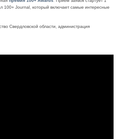
урная
премия 100+ Awards
. Приём заявок стартует 1
л 100+ Journal, который включает самые интересные
ство Свердловской области, администрация