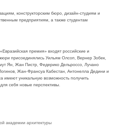
ациям, конструкторским бюро, дизайн-студиям и
ственным предприятиям, а также студентам
«Евразийская премия» входят российские и
в жюри присоединялись Уильям Олсоп, Вернер Зобек,
мут Ян, Жан Пистр, Федерико Дельроссо, Лучано
Логинов, Жан-Франсуа Кабестан, Антонелла Дедини и
рса имеют уникальную возможность получить
 для себя новые перспективы.
ой академии архитектуры