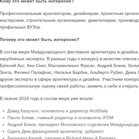
Кому это может быть интересно?
Профессиональным архитекторам, дизайнерам, проектным организ
мастерским, строительным организациям, девелоперам, производ
профильных ВУЗов.
Почему это может быть интересно?
В состав жюри Международного фестиваля архитектуры и дизайна 
зарубежные эксперты. В разные годы к конкурсу в качестве члено
Евгений Асс, Кен Смит, Массимилиано Фуксас, Андрей Боков, Хель
Зонта, Фелино Палафокс, Наталья Барбье, Альберто Рубио, Дима 
другие эксперты в сфере архитектуры и дизайна. Участники конку
профессиональную оценку своей работы, заявить о себе и открыть
В сезоне 2018 года в состав жюри уже вошли:
Дэвид Базульто, основатель и директор ArchDaily
Паоло Блеве, главный редактор и основатель IFDM
Андрей Боков, президент Московского отделения Международн
Одиль Декк,французский архитектор, урбанист
Бернхард Карпф, партнер в Richard Meier & Partners