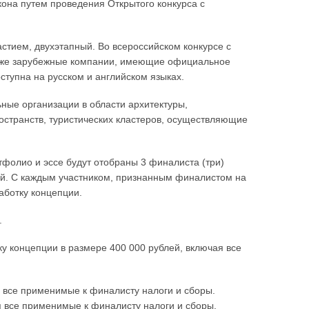
кона путем проведения Открытого конкурса с
стием, двухэтапный. Во всероссийском конкурсе с
акже зарубежные компании, имеющие официальное
ступна на русском и английском языках.
ьные организации в области архитектуры,
остранств, туристических кластеров, осуществляющие
ртфолио и эссе будут отобраны 3 финалиста (три)
ий. С каждым участником, признанным финалистом на
аботку концепции.
.
у концепции в размере 400 000 рублей, включая все
я все применимые к финалисту налоги и сборы.
я все применимые к финалисту налоги и сборы.