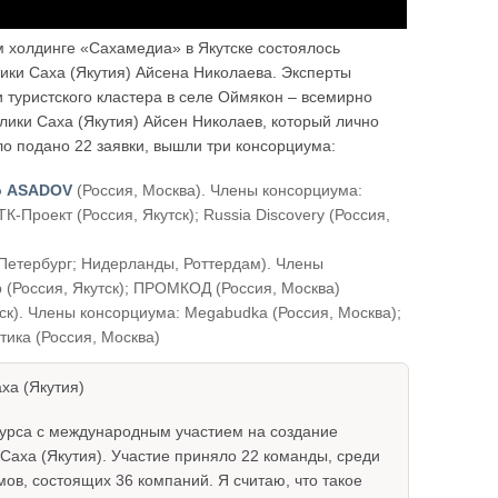
м холдинге «Сахамедиа» в Якутске состоялось
ки Саха (Якутия) Айсена Николаева. Эксперты
 туристского кластера в селе Оймякон – всемирно
лики Саха (Якутия) Айсен Николаев, который лично
ло подано 22 заявки, вышли три консорциума:
о ASADOV
(Россия, Москва). Члены консорциума:
Проект (Россия, Якутск); Russia Discovery (Россия,
-Петербург; Нидерланды, Роттердам). Члены
тр (Россия, Якутск); ПРОМКОД (Россия, Москва)
ск). Члены консорциума: Megabudka (Россия, Москва);
тика (Россия, Москва)
ха (Якутия)
курса с международным участием на создание
Саха (Якутия). Участие приняло 22 команды, среди
ов, состоящих 36 компаний. Я считаю, что такое