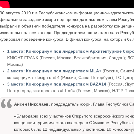
30 августа 2019 г. в Республиканском информационно-издательско
финальное заседание жюри под председательством главы Республи
выбрали и объявили победителя конкурса на разработку концепции
известном полюсе холода. Председателем жюри стал глава Респуб
курировал проведение конкурса. В финал конкурса, на который бы
1 место: Консорциум под лидерством Архитектурное бюр
KNIGHT FRANK (Россия, Москва; Великобритания, Лондон); ЛСТК-
Москва)
2 место: Консорциум под лидерством MLA+
(Россия, Санкт
консорциума: design unit 4 (Россия, Санкт-Петербург); ТС-Цен
3 место: Консорциум под лидерством BAZA14
(Россия, Якут
Центр городских проектов «Штаб» (Россия, Москва); НЛТР Прак
Айсен Николаев
, председатель жюри, Глава Республики Са
«Благодарю всех участников Открытого всероссийского кон
концепции туристического кластера в Оймяконе Республика 
которых было 12 индивидуальных участников, 10 консорциум