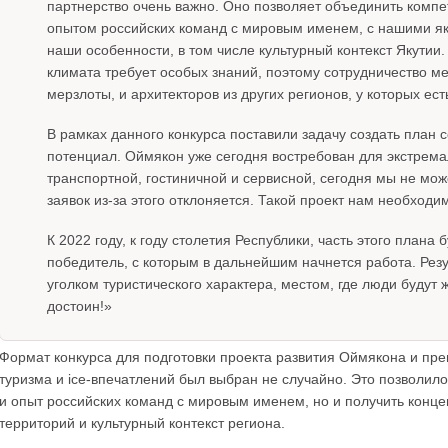
партнерство очень важно. Оно позволяет объединить комп
опытом российских команд с мировым именем, с нашими я
наши особенности, в том числе культурный контекст Якутии
климата требует особых знаний, поэтому сотрудничество м
мерзлоты, и архитекторов из других регионов, у которых ес
В рамках данного конкурса поставили задачу создать план
потенциал. Оймякон уже сегодня востребован для экстрема
транспортной, гостиничной и сервисной, сегодня мы не мо
заявок из-за этого отклоняется. Такой проект нам необходи
К 2022 году, к году столетия Республики, часть этого план
победитель, с которым в дальнейшим начнется работа. Резу
уголком туристического характера, местом, где люди будут 
достоин!»
Формат конкурса для подготовки проекта развития Оймякона и пр
туризма и ice-впечатлений был выбран не случайно. Это позволил
и опыт российских команд с мировым именем, но и получить конце
территорий и культурный контекст региона.