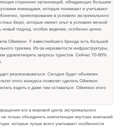
етенции сторонних организаций, обладающих большим
кутскими командами, которые понимают и учитывают
. Конечно, проектирование в условиях экстремального
естных бюро, которые имеют опыт в условиях вечной
ть новый подход, особое видение, особенно ценно.
 села Оймякон. У известнейшего бренда есть большой
льного туризма. Из-за неразвитости инфраструктуры,
жем удовлетворить запросы туристов. Сейчас 70-80%
м.
а будет реализовываться. Сегодня будет объявлен
льтат этого конкурса позволит сделать Оймякон
желать ездить и даже там оставаться. Оймякон этого
евращения его в мировой центр экстремального
о не только объединить компетенции якутских компаний
пции, которые лучше всего учитывают особенности