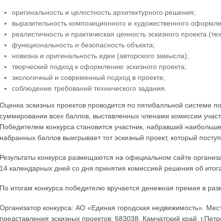
оригинальность и целостность архитектурного решения;
выразительность композиционного и художественного оформле
реалистичность и практическая ценность эскизного проекта (т
функциональность и безопасность объекта;
новизна и оригинальность идеи (авторского замысла);
творческий подход к оформлению эскизного проекта;
экологичный и современный подход в проекте;
соблюдение требований технического задания.
Оценка эскизных проектов проводится по пятибалльной системе п
суммировании всех баллов, выставленных членами комиссии участ
Победителем конкурса становится участник, набравший наибольше
набранных баллов выигрывает тот эскизный проект, который поступ
Результаты конкурса размещаются на официальном сайте организа
14 календарных дней со дня принятия комиссией решения об итога
По итогам конкурса победителю вручается денежная премия в ра
Организатор конкурса: АО «Единая городская недвижимость». Мес
представления эскизных проектов: 683038, Камчатский край, г.Петр