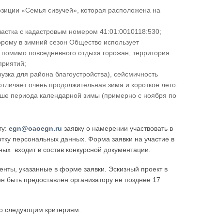
зиции «Семья сивучей», которая расположена на
астка с кадастровым номером 41:01:0010118:530;
орому в зимний сезон Общество использует
н, помимо повседневного отдыха горожан, территория
приятий;
узка для района благоустройства), сейсмичность
отличает очень продолжительная зима и короткое лето.
ьше периода календарной зимы (примерно с ноября по
ту:
egn@oaoegn.ru
заявку о намерении участвовать в
ботку персональных данных. Форма заявки на участие в
ных входит в состав конкурсной документации.
менты, указанные в форме заявки. Эскизный проект в
н быть предоставлен организатору не позднее 17
по следующим критериям: