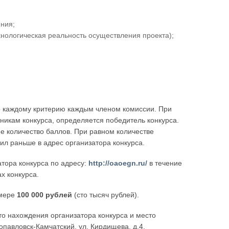
ния;
ехнологическая реальность осуществления проекта);
о каждому критерию каждым членом комиссии. При
никам конкурса, определяется победитель конкурса.
е количество баллов. При равном количестве
ил раньше в адрес организатора конкурса.
тора конкурса по адресу:
http://oaoegn.ru/
в течение
х конкурса.
змере
100 000 рублей
(сто тысяч рублей).
то нахождения организатора конкурса и место
опавловск-Камчатский, ул. Кирдищева, д.4.