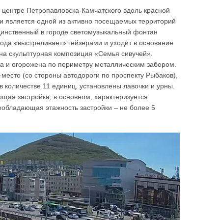
 центре Петропавловска-Камчатского вдоль красной
 и является одной из активно посещаемых территорий
единственный в городе светомузыкальный фонтан
вода «выстреливает» гейзерами и уходит в основание
на скульптурная композиция «Семья сивучей».
а и огорожена по периметру металлическим забором.
есто (со стороны автодороги по проспекту Рыбаков),
в количестве 11 единиц, установлены лавочки и урны.
щая застройка, в основном, характеризуется
еобладающая этажность застройки – не более 5