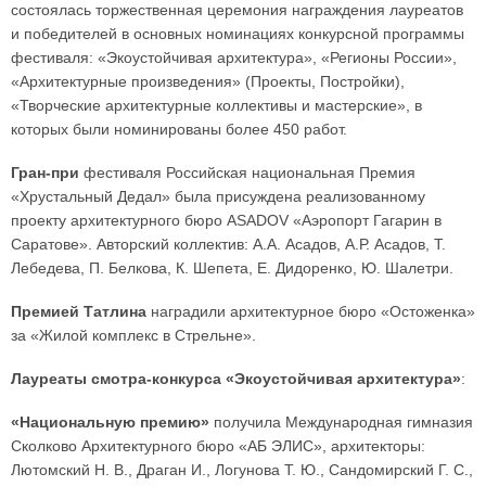
состоялась торжественная церемония награждения лауреатов
и победителей в основных номинациях конкурсной программы
фестиваля: «Экоустойчивая архитектура», «Регионы России»,
«Архитектурные произведения» (Проекты, Постройки),
«Творческие архитектурные коллективы и мастерские», в
которых были номинированы более 450 работ.
Гран-при
фестиваля Российская национальная Премия
«Хрустальный Дедал» была присуждена реализованному
проекту архитектурного бюро ASADOV «Аэропорт Гагарин в
Саратове». Авторский коллектив: А.А. Асадов, А.Р. Асадов, Т.
Лебедева, П. Белкова, К. Шепета, Е. Дидоренко, Ю. Шалетри.
Премией Татлина
наградили архитектурное бюро «Остоженка»
за «Жилой комплекс в Стрельне».
Лауреаты смотра-конкурса «Экоустойчивая архитектура»
:
«Национальную премию»
получила Международная гимназия
Сколково Архитектурного бюро «АБ ЭЛИС», архитекторы:
Лютомский Н. В., Драган И., Логунова Т. Ю., Сандомирский Г. С.,