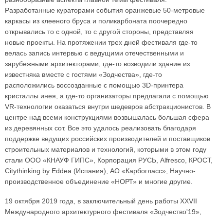
Разработанные кураторами события оранжевые 50-метровые
каркасы из клееного бруса и поликарбоната поочередно
открывались то с одной, то с другой стороны, представляя
новые проекты. На протяжении трех дней фестиваля где-то
велась запись интервью с ведущими отечественными и
зарубежными архитекторами, где-то возводили здание из
известняка вместе с гостями «Зодчества», где-то
расположились воссозданные с помощью 3D-принтера
кристаллы инея, а где-то организаторы предлагали с помощью
VR-технологии оказаться внутри шедевров абстракционистов. В
центре над всеми конструкциями возвышалась большая сфера
из деревянных сот. Все это удалось реализовать благодаря
поддержке ведущих российских производителей и поставщиков
строительных материалов и технологий, которыми в этом году
стали ООО «КНАУФ ГИПС», Корпорация РУСЬ, Alfresco, КРОСТ,
Citythinking by Eddea (Испания), АО «Карбогласс», Научно-
производственное объединение «НОРТ» и многие другие.
19 октября 2019 года, в заключительный день работы XXVII
Международного архитектурного фестиваля «Зодчество'19»,