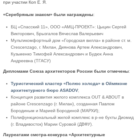
при участии Коп Е. Я.
«Серебряным знаком» были награждены
:
БЦ «Спасский 11», ООО «АМЦ-ПРОЕКТ»: Цыцин Сергей
Викторович, Брызгалов Вячеслав Валерьевич
Мультикомфортный дом «Городская вилла» в районе ст. м.
Crescenzago, г. Милан, Диянова Артем Александрович,
Кузьменко Тимофей Александрович и Будюк Анна
Андреевна (ТГАСУ)
Дипломами Союза архитекторов России были отмечены
:
Туристический кластер «Полюс холода» в Оймяконе
архитектурного бюро ASADOV
;
Концепция развития жилого комплекса OUT & ABOUT в
районе Crescenzago (г. Милан), созданная Павлом
Бородиным и Марией Бородиной (МАРХИ);
Полифункциональный жилой комплекс в р-не бухты Диомид
(г. Владивосток) Марии Суровой (ДВФУ).
Лауреатами смотра-конкурса «Архитектурные