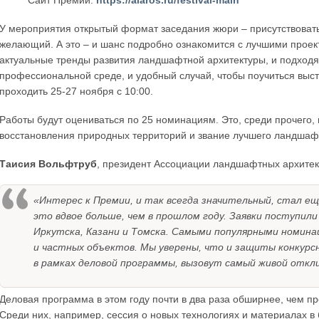
Сайт Премии:
https://alaros.ru/festival-main
У мероприятия открытый формат заседания жюри – присутствоват
желающий. А это – и шанс подробно ознакомится с лучшими проект
актуальные тренды развития ландшафтной архитектуры, и подход
профессиональной среде, и удобный случай, чтобы поучиться вы
проходить 25-27 ноября с 10:00.
Работы будут оцениваться по 25 номинациям. Это, среди прочего,
восстановления природных территорий и звание лучшего ландшафт
Таисия Вольфтруб
, президент Ассоциации ландшафтных архитек
«Интерес к Премии, и так всегда значительный, стал ещ
это вдвое больше, чем в прошлом году. Заявки поступили 
Иркутска, Казани и Томска. Самыми популярными номи
и частных объектов. Мы уверены, что и защиты конкурс
в рамках деловой программы, вызовут самый живой откли
Деловая программа в этом году почти в два раза обширнее, чем пр
Среди них, например, сессия о новых технологиях и материалах в б