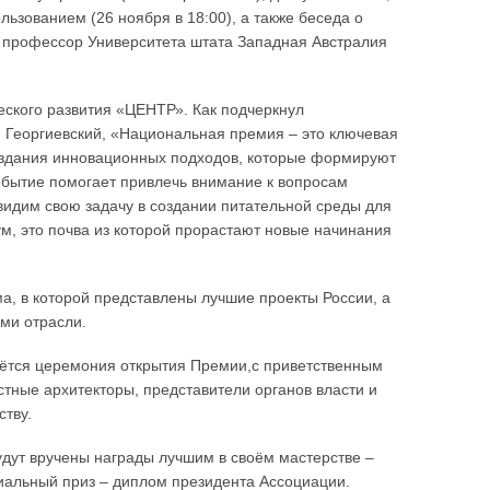
ьзованием (26 ноября в 18:00), а также беседа о
 профессор Университета штата Западная Австралия
еского развития «ЦЕНТР». Как подчеркнул
й Георгиевский, «Национальная премия – это ключевая
здания инновационных подходов, которые формируют
обытие помогает привлечь внимание к вопросам
 видим свою задачу в создании питательной среды для
м, это почва из которой прорастают новые начинания
, в которой представлены лучшие проекты России, а
ми отрасли.
чнётся церемония открытия Премии,с приветственным
стные архитекторы, представители органов власти и
ству.
удут вручены награды лучшим в своём мастерстве –
иальный приз – диплом президента Ассоциации.