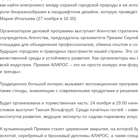
как найти компромисс между охраной городской природы и её испол
роли биоразнообразия в ландшафтном дизайне, которую проведёт
Мария Игнатьева (27 ноября в 16:30).
Организатором деловой программы выступает Агентство стратегич
соучредитель Агентства, председатель оргкомитета Премии Серге
площадка для объединения профессионалов, обмена опытом и со
будущее городских и природных пространств нашей страны. Это с
качественной среды и устойчивого развития. Как организаторы мы
всей индустрии. Премия АЛАРОС – это не просто конкурс или фору
и тренды».
Традиционно большой интерес вызывает экспозиционная программа
также стенды, знакомящие с современными продуктами и решения
Будет организована и торжественная часть: 24 ноября в 19:00 на
словом выступит Таисия Вольфтруб. Среди почётных гостей – изве
институтов развития, ведущие эксперты по садово-парковому искус
А кульминацией Премии станет церемония закрытия, на которой б
золотой, серебряный и бронзовый дипломы АЛАРОС, а также спец