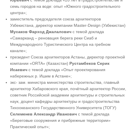
семь городов на воде: опыт «Южного градостроительного
центра»;
заместитель председателя союза архитекторов
Узбекистана, директор компании Master-Design (Узбекистан)
Мусаков Фарход Джалалович
с темой доклада
«Самарканд
–
реновация берега реки Сиаб и
Международного Туристического Центра на гребном
канале»;
президент Союза архитекторов Астаны, директор проектной
компании «ORTA» (Казахстан)
Рустамбеков Серик
Исаевич
с темой доклада «Опыт проектирования
набережных р. Ишим в Астане»;
экс- зам. министра министерства строительства, главный
архитектор Хабаровского края, почётный архитектор России,
советник Российской академии архитектуры и строительных
наук, доцент кафедры архитектуры и градостроительства
Тихоокеанского Государственного Университета (ТОГУ)
Селеменев Александр Иванович
с темой доклада
«Береговые сооружения и прибрежные территории»
Практический опыт»;