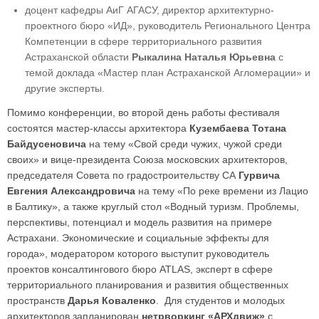
доцент кафедры АиГ АГАСУ, директор архитектурно-
проектного бюро «ИД», руководитель Регионального Центра
Компетенции в сфере территориального развития
Астраханской области
Рыкалина Наталья Юрьевна
с
темой доклада «Мастер план Астраханской Агломерации» и
другие эксперты.
Помимо конференции, во второй день работы фестиваля
состоятся мастер-классы архитектора
Кузембаева Тотана
Байдусеновича
на тему «Свой среди чужих, чужой среди
своих» и вице-президента Союза московских архитекторов,
председателя Совета по градостроительству СА
Гурвича
Евгения Александровича
на тему «По реке времени из Лацио
в Балтику», а также круглый стол «Водный туризм. Проблемы,
перспективы, потенциал и модель развития на примере
Астрахани. Экономические и социальные эффекты для
города», модератором которого выступит руководитель
проектов консалтингового бюро ATLAS, эксперт в сфере
территориального планирования и развития общественных
пространств
Дарья Коваленко
. Для студентов и молодых
архитекторов запланирован
нетрворкинг «АРХдвиж»
с