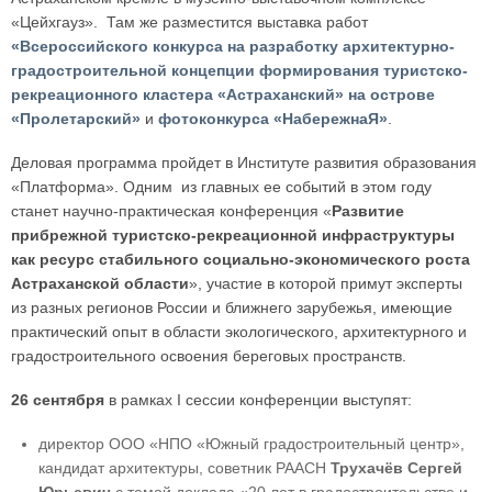
«Цейхгауз». Там же разместится выставка работ
«Всероссийского конкурса на разработку архитектурно-
градостроительной концепции формирования туристско-
рекреационного кластера «Астраханский» на острове
«Пролетарский»
и
фотоконкурса «НабережнаЯ»
.
Деловая программа пройдет в Институте развития образования
«Платформа». Одним из главных ее событий в этом году
станет научно-практическая конференция «
Развитие
прибрежной туристско-рекреационной инфраструктуры
как ресурс стабильного социально-экономического роста
Астраханской области
», участие в которой примут эксперты
из разных регионов России и ближнего зарубежья, имеющие
практический опыт в области экологического, архитектурного и
градостроительного освоения береговых пространств.
26 сентября
в рамках I сессии конференции выступят:
директор ООО «НПО «Южный градостроительный центр»,
кандидат архитектуры, советник РААСН
Трухачёв Сергей
Юрьевич
с темой доклада «20 лет в градостроительстве и