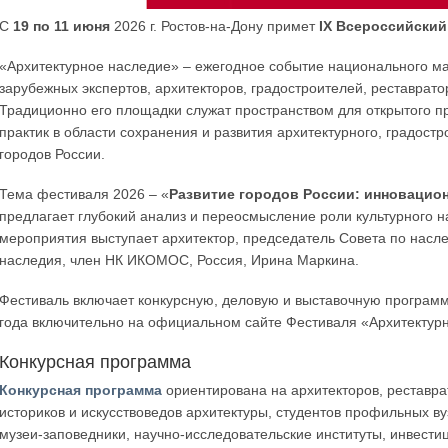
С
19 по 11 июня
2026 г. Ростов-на-Дону примет
IX Всероссийский
«Архитектурное наследие» – ежегодное событие национального м
зарубежных экспертов, архитекторов, градостроителей, реставрато
Традиционно его площадки служат пространством для открытого 
практик в области сохранения и развития архитектурного, градос
городов России.
Тема фестиваля 2026 – «
Развитие городов России: инновацио
предлагает глубокий анализ и переосмысление роли культурного н
мероприятия выступает архитектор, председатель Совета по насл
наследия, член НК ИКОМОС, Россия, Ирина Маркина.
Фестиваль включает конкурсную, деловую и выставочную программ
года включительно на официальном сайте Фестиваля «Архитектур
Конкурсная программа
Конкурсная программа
ориентирована на архитекторов, реставрат
историков и искусствоведов архитектуры, студентов профильных ву
музеи-заповедники, научно-исследовательские институты, инвест