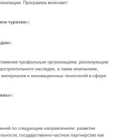
ганизации. Программа включает:
ном туризме
»;
едии
».
остижения профильным организациям, реализующим
достроительного наследия, а также компаниям,
 материалов и инновационных технологий в сфере
тивы
»;
шений по следующим направлениям: развитие
льности; государственно-частное партнерство как