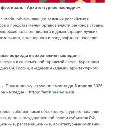
 фестиваль «Архитектурное наследие»
.
асштаба, объединяющее ведущих российских и
ров и представителей органов власти регионов страны.
профессионального диалога и демонстрации лучших
троительного, инженерного и ландшафтного наследия
нные подходы к сохранению наследия
» –
аследия в современной городской среде. Куратором
едию СА России, академик Академии архитектурного
ы. Подать заявку на участие можно
до 3 апреля
2026
ное наследие»:
https://archnasledie.ru/
.
оров, собственников объектов культурного наследия,
зов, органы государственной власти субъектов РФ,
иционные, реставрационные, архитектурные компании,