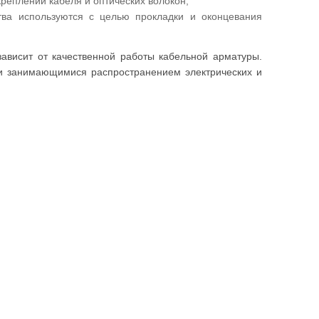
реплении кабеля и оптических волокон;
ства используются с целью прокладки и оконцевания
зависит от качественной работы кабельной арматуры.
ми занимающимися распространением электрических и