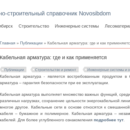
но-строительный справочник Novosibdom
ибирск
Строительство
Инженерные системы
Лесоматери
Вы здесь
Главная
»
Публикации
» Кабельная арматура: где и как применяет
Кабельная арматура: где и как применяется
Публикации
Строительство и ремонт
Инженерные системы и 
Кабельная арматура - является востребованным продуктом в 
арматура – гарантия безопасности при ее эксплуатации.
Кабельная арматура выполняет множество важных функций, среди
различных нагрузках, сохранение цельности энергокабельной лини
многое другое. Кабельные сети в основе относятся к смешанной
кабеля – бумажное и полимерное. Кабельная арматура – неза
кабелей. Для более углубленного ознакомления
подробнее тут
.