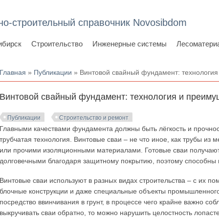
но-строительный справочник Novosibdom
ибирск
Строительство
Инженерные системы
Лесоматери
Вы здесь
Главная
»
Публикации
» Винтовой свайный фундамент: технология
Винтовой свайный фундамент: технология и преиму
Публикации
Строительство и ремонт
Главными качествами фундамента должны быть лёгкость и прочност
трубчатая технология. Винтовые сваи – не что иное, как трубы и
или прочими изоляционными материалами. Готовые сваи получаютс
долговечными благодаря защитному покрытию, поэтому способны 
Винтовые сваи используют в разных видах строительства – с их 
блочные конструкции и даже специальные объекты промышленного
посредство ввинчивания в грунт, в процессе чего крайне важно соб
выкручивать сваи обратно, то можно нарушить целостность лопаст