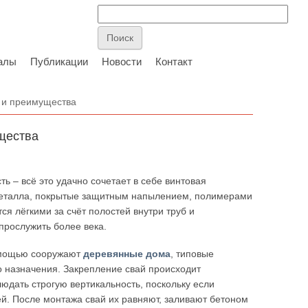
алы
Публикации
Новости
Контакт
 и преимущества
щества
ь – всё это удачно сочетает в себе винтовая
з металла, покрытые защитным напылением, полимерами
я лёгкими за счёт полостей внутри труб и
прослужить более века.
помощью сооружают
деревянные дома
, типовые
 назначения. Закрепление свай происходит
людать строгую вертикальность, поскольку если
ей. После монтажа свай их равняют, заливают бетоном