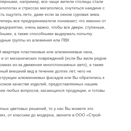
пулярными, например, все чаще жители столицы стали
 хлопотах и стрессах мегаполиса, очутиться наедине с
ть ощутить лето, даже если за окном суровая зима.
теперь все предприниматели понимают, что именно от
редприятии, очень важно, чтобы все двери, ступеньки,
удобными, а также способными выдержать попытку
одные группы из алюминия или ПВХ
ой квартире пластиковые или алюминиевые окна,
но и от механических повреждений (если Вы жили рядом
рамах из-за движения многотоннажных авто), а также
ный внешний вид в течение долгих лет, чего не
онструкции алюминиевых фасадов или Вы обратились к
высоком качестве изделий, предоставляемых нашим
ии любых вопросов, касающихся продукции, и готовы
тных цветовых решений, то у нас Вы можете это
ях, от классики до модерна, звоните в ООО «Строй-