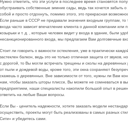
Нужно отметить, что эти услуги в последнее время становятся по
обустраивать собственные зимние сады, ведь так хочется забыть о
собой и просто отдохнуть, помимо этого, это прекрасная возможнос
Если раньше в СССР не придавали значения входным группам, то 
входа часто зависит впечатление клиента о данной компании или п
козырьки и т. д. , которые человек видит у входа в здание, были 
несанкционированного входа, мы предлагаем Вам долговечные вх
Стоит ли говорить о важности остекления, уже в практически кажд
застеклен балкон, ведь это не только отличная защита от звуков, 
с дорогой, то Вы могли встречать трещины и сколы на деревянных 
от пыли и дождевой воды, кроме того, эти окна сохраняют безупреч
скажешь о деревянных. Вне зависимости от того, нужны ли Вам к
нам, чтобы заказать шторы плиссе, Вы можете не сомневаться в 
предприятием, наши специалисты накопили большой опыт в решен
ответить на любые Ваши вопросы.
Если Вы - ценитель надежности, хотите заказать модели нестандар
осуществить, проекты могут быть реализованы в самых разных стил
Сити» и убедитесь сами.