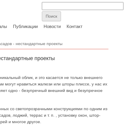
алы
Публикации
Новости
Контакт
садов - нестандартные проекты
естандартные проекты
никальный облик, и это касается не только внешнего
ам могут нравиться жалюзи или шторы плиссе, у нас их
яет одно - безупречный внешний вид и безупречное
анных со светопрозрачными конструкциями по одним из
ов, лоджий, террас и т. п. , установку окон, штор-
рей и многое другое.