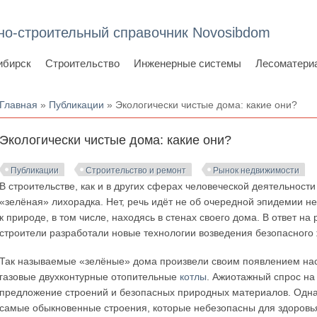
но-строительный справочник Novosibdom
ибирск
Строительство
Инженерные системы
Лесоматери
Вы здесь
Главная
»
Публикации
» Экологически чистые дома: какие они?
Экологически чистые дома: какие они?
Публикации
Строительство и ремонт
Рынок недвижимости
В строительстве, как и в других сферах человеческой деятельност
«зелёная» лихорадка. Нет, речь идёт не об очередной эпидемии н
к природе, в том числе, находясь в стенах своего дома. В ответ н
строители разработали новые технологии возведения безопасного 
Так называемые «зелёные» дома произвели своим появлением нас
газовые двухконтурные отопительные
котлы
. Ажиотажный спрос на
предложение строений и безопасных природных материалов. Одна
самые обыкновенные строения, которые небезопасны для здоровья