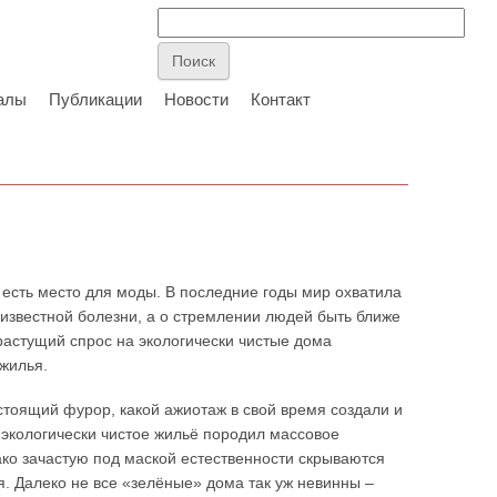
алы
Публикации
Новости
Контакт
и есть место для моды. В последние годы мир охватила
еизвестной болезни, а о стремлении людей быть ближе
а растущий спрос на экологически чистые дома
жилья.
тоящий фурор, какой ажиотаж в свой время создали и
 экологически чистое жильё породил массовое
ко зачастую под маской естественности скрываются
. Далеко не все «зелёные» дома так уж невинны –