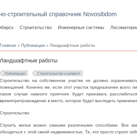
но-строительный справочник Novosibdom
ибирск
Строительство
Инженерные системы
Лесоматери
Вы здесь
Главная
»
Публикации
» Ландшафтные работы
Ландшафтные работы
Публикации
Строительство и ремонт
Строительство на собственном участке не должно ограничиват
помещений. Конечно же, если этот участок предназначен всего ли
таком случае намного приятнее будет приезжать расслабитьс
времяпрепровождение в место, которое будет выглядеть привлека
Строительство
Строить жилье можно самыми различными способами. Все зави
обходиться с этой своей недвижимостью. Те, кто просто строят се