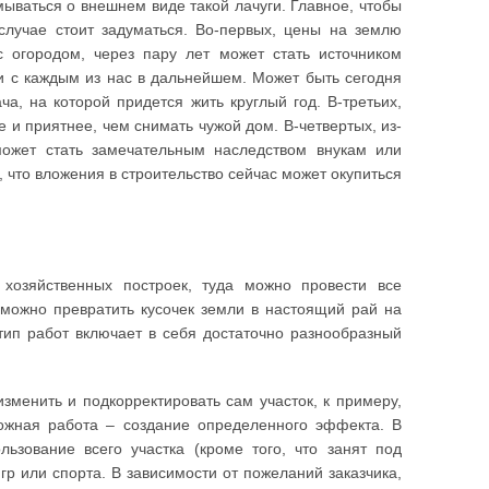
ываться о внешнем виде такой лачуги. Главное, чтобы
случае стоит задуматься. Во-первых, цены на землю
с огородом, через пару лет может стать источником
ти с каждым из нас в дальнейшем. Может быть сегодня
ча, на которой придется жить круглый год. В-третьих,
 и приятнее, чем снимать чужой дом. В-четвертых, из-
может стать замечательным наследством внукам или
 что вложения в строительство сейчас может окупиться
хозяйственных построек, туда можно провести все
 можно превратить кусочек земли в настоящий рай на
 тип работ включает в себя достаточно разнообразный
енить и подкорректировать сам участок, к примеру,
ожная работа – создание определенного эффекта. В
ьзование всего участка (кроме того, что занят под
гр или спорта. В зависимости от пожеланий заказчика,