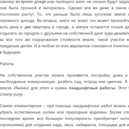
самому во время дождя или палящего зноя, не сильно будут задум
она была прочной и запиралась. Однако все же даже в таком 
постоянно растут. То, что раньше было лишь кусочком земли 
огромного дохода. Во-вторых, никто не знает, что может произой
есть дача и две квартиры в городе, а завтра останется только да
отдыхать за городом с друзьями на собственной даче куда дешевле
за все того же подорожания стоимости земли, такой участок 
приданым детям. И в любом из этих вариантов становится понятно,
в будущем.
Работы
На собственном участке можно произвести постройку дома и 
необходимые коммуникации, разбить сад, огород или цветник. А
земле. Именно для этого и нужны
ландшафтные работы
. Этот
спектр услуг.
Самое элементарное – при помощи ландшафтных работ можно изм
убрать естественные холмы или природные водоемы. Более сл
последнее время все большую популярность приобретает испол
строениями) для создания сада, леса, лабиринта, площадки для и